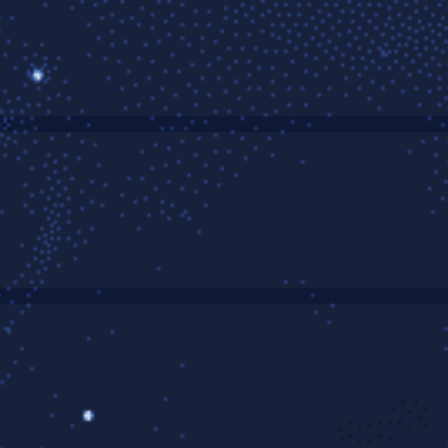
球连中引爆全场随后精彩抢断上篮被
2026-06-28 20:04
48 次阅读
首页
/
体育热点
赛中，贺希宁展现了其卓越的球技和出色的比赛意识，三分球连
在他之后的一次精彩抢断上篮中，却因被判走步而引发争议。这
中的表现及其对比赛结果的影响，包括他的三分球表现、抢断与