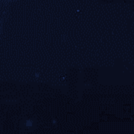
#3
#
门将表现惊艳多次扑
华南理工大学篮球队战胜东北
大学吴
-17
推荐
2026-06-11
推荐
联系我们