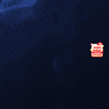
何提高他们对于游戏流
极影响。他不仅仅是一
还是防守，他都以饱满
能够稳定军心，引导队
染周围的人，让大家重
的重要成员，对团队产
梦想。