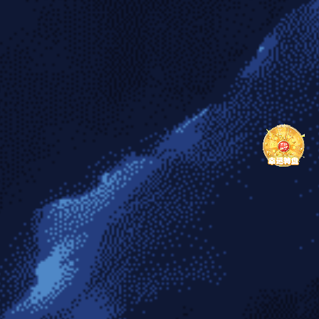
篮球截获。
静，以极具观赏性的动
间能够改变比赛局势。
众对此感到困惑与愤
运动表现。
度、高节奏且充满激情
这种关键时刻对于运动
草率。
一系列动作都是自然流
可能让运动员失去信心。