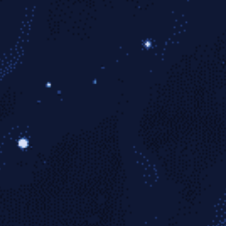
在一次关键时刻，他以迅雷不及掩耳之势切入对方进攻路线，将
脚步和快速的突破速度向前推进，在面临对方防守时依然保持冷
篮。此时，全场观众再次为之沸腾，每个人都期待着这一精彩瞬
剧性的进攻过程中，裁判却做出了走步违例的判罚，不少现场观
判罚过于苛刻，并未真正体现出贺希宁当时流畅而富有攻击性的
罚引发争议
，引发了不少媒体和评论员对裁判判罚标准的不满。在这样高强
细节是否应成为裁判关注重点，引发了热烈讨论。有观点认为，
质和技术水平的重要环节，而简单地将其归结为走步则显得有些
镜头回放来看，贺希宁在执行动作时并没有明显走步迹象，他的
这样严格甚至于“苛刻”的判罚或许会影响到整个比赛氛围，也