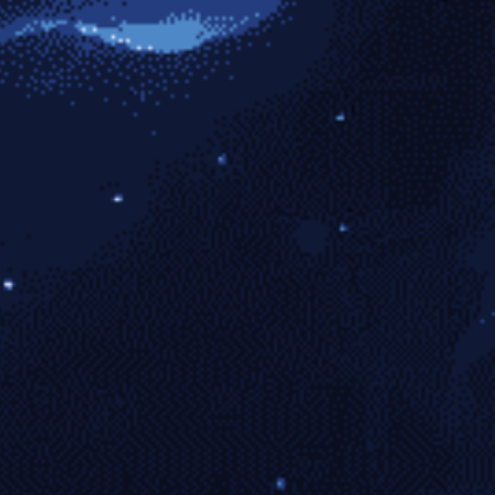
综上所述，本场比赛
影响到了赛事的发展
公平与流畅，是所有
未来，希望更多像贺
平，以更好地保障赛
上一篇：
斯塔克豪斯直言渴望执教机会强调…