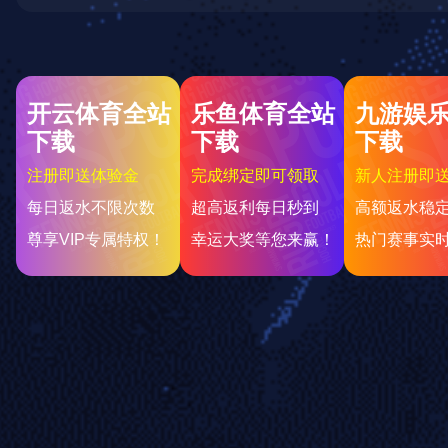
争议以及对球队的整
竞技状态和心理素质
1、贺希宁
在本场比赛开始不久
防。每当他接球后迅
他的投篮选择十分果
队士气。在短短几分
此外，贺希宁在三分
攻空间。他多次利用
合的重要性。
2、精彩抢
除了外线投射外，贺