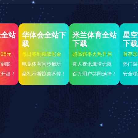
体贡献。通过这些分析，我们可以更加深入地理解贺希宁作为一
。
的三分球表现
，贺希宁便显示出了他强大的投篮能力。他连续命中几记三分球
速启动投篮动作时，全场观众无不为之欢呼，气氛瞬间被点燃。
敢，面对防守队员也毫不犹豫。这种自信不仅提升了他个人的得
钟内，他为球队贡献了重要的得分，使得球队迅速建立起领先优
线外精准的投射能力，让对手不得不调整防守策略，这为其他队
掩护和快速移动获得良好的出手机会，这样不仅展示了他的个人
断与上篮过程
希宁在防守端同样展现出了非凡的能力。他凭借敏锐的判断力，