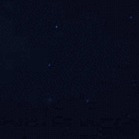
4
阿根廷首发中锋之争劳塔罗有
望在本
2026-07-19
推荐