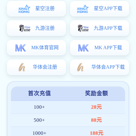
2026-07-01 00:13
57 次阅读
首页
/
体育热点
在当今足球界，姆巴佩与阿韦洛亚之间的言辞交锋引
发了广泛关注。这场辩论不仅是两位球员之间的口水
战，更是对西班牙足球俱乐部皇马主席弗洛伦蒂诺施
加压力的表现。姆巴佩作为年轻球星的代表，其对话
中透露出对未来的期望，而阿韦洛亚则以老将身份对
其进行了质疑与反驳。在这场争论中，弗洛伦蒂诺面
临着如何平衡各方利益、维护球队形象以及应对媒体
舆论等复杂局面。本文将从言辞交锋背景、双方观点
分析、对于弗洛伦蒂诺的影响以及未来展望四个方面
进行详细探讨。