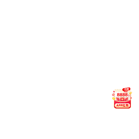
持。
面对姆巴佩和阿韦洛亚之间激烈的话语，他可能会感
到十分棘手。如果他偏向于支持某一方，很可能会引
起另一方的不满，从而使情况变得更加复杂。此外，
这种局势还可能影响到其他潜在转会交易或续约谈
判，使得他不得不更加谨慎行事。
总之，这场口水战不仅仅是两个个体间的问题，它折
射出的更是一种时代背景下权力与责任、理想与现实
间微妙平衡的问题，让弗洛伦蒂诺处于一个极具挑战
性的境地。
4、未来展望
展望未来，这场言辞交锋可能会推动更多关于足球文