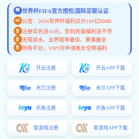
姆巴佩与阿韦洛亚言辞交锋逼迫弗
洛伦蒂诺陷入困境