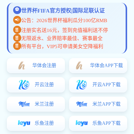
托尼达米科被视为AC米兰下赛季
体育总监唯一人选