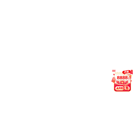
方利益，为球队创造良好氛围。同时，他还需与经纪
人及其他俱乐部保持良好关系，为引进或出售球员提
供便利。
其次，对数据分析技术有一定了解也是必不可少的一
环。在现代足球中，大数据分析已成为评估球员价值
的重要手段。因此，一个优秀体育总监应当善于运用
数据，以更科学地进行人才评估和引进决策。
4、未来展望
如果托尼·达米科最终如愿以偿担任AC米兰的新任体育
总监，将为球队带来哪些变化呢？首先，从人员配置
上看，他可能会注重青训系统改革，通过培养本土年
轻才俊来增强队伍实力。这种方式既能节省转会费
用，又能为俱乐部注入新鲜血液。